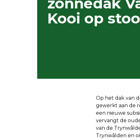
zonnedak V
Kooi op sto
Op het dak van de
gewerkt aan de re
een nieuwe subsi
vervangt de oude
van de Trynwâlde
Trynwâlden en om