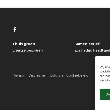
Thuis groen
Samen actief
Energie besparen
Zonnedak Readtsjer
Wij mak
statist
Privacy
Disclaimer
Colofon
Cookiebeleid
een nad
website
A