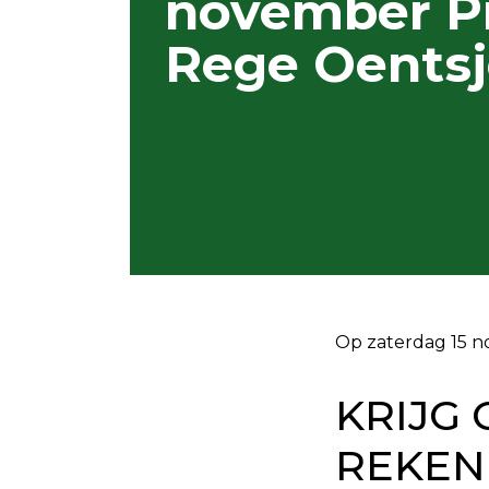
november P
Rege Oentsj
Op zaterdag 15 n
KRIJG 
REKEN