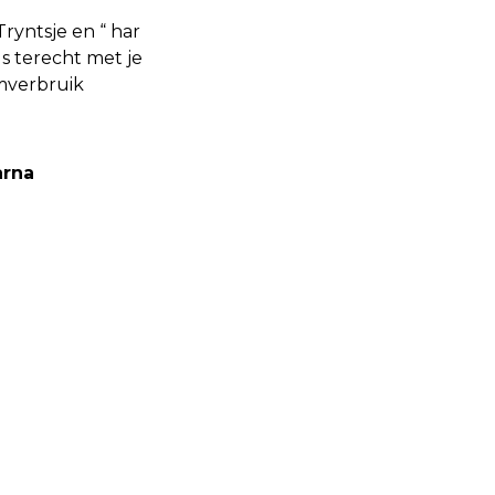
ryntsje en “ har
ds terecht met je
omverbruik
arna