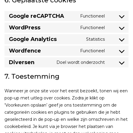
6. Geplaatste cookies
Google reCAPTCHA
Functioneel
Consent
to
WordPress
Functioneel
Consent
service
to
Google Analytics
Statistics
google-
Consent
service
recaptcha
to
Wordfence
Functioneel
wordpress
Consent
service
to
Diversen
Doel wordt onderzocht
google-
Consent
service
analytics
to
7. Toestemming
wordfence
service
diversen
Wanneer je onze site voor het eerst bezoekt, tonen wij een
pop-up met uitleg over cookies. Zodra je klikt op
‘Voorkeuren opslaan’ geef je ons toestemming om de
categorieën cookies en plugins te gebruiken die je hebt
geselecteerd in de pop-up en welke zijn omschreven in het
cookiebeleid. Je kunt via je browser het plaatsen van